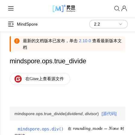
MindSpore
最新的文档版本已发布，单击
2.10.0
查看最新版本文
档
mindspore.ops.true_divide
mindspore.ops.
true_divide
(
dividend
,
divisor
)
[源代码]
r
o
u
n
d
i
n
g
_
m
o
d
e
=
N
o
n
e
mindspore.ops.div()
在
时