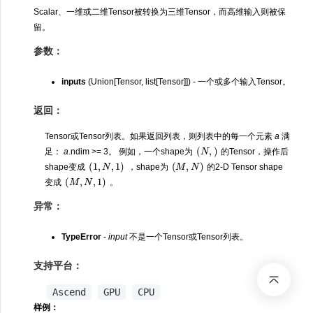
Scalar、一维或二维Tensor被转换为三维Tensor，而高维输入则被保
留。
参数：
inputs
(Union[Tensor, list[Tensor]]) - 一个或多个输入Tensor。
返回：
Tensor或Tensor列表。如果返回列表，则列表中的每一个元素
a
满
(
N
,
)
足：
a
.ndim >= 3。 例如，一个shape为
的Tensor，操作后
(
1
,
N
,
1
)
(
M
,
N
)
shape变成
，shape为
的2-D Tensor shape
(
M
,
N
,
1
)
变成
。
异常：
TypeError
-
input
不是一个Tensor或Tensor列表。
支持平台：
Ascend
GPU
CPU
样例：