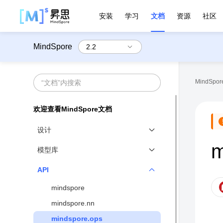
安装
学习
文档
资源
社区
MindSpore
MindSpore
欢迎查看MindSpore文档
设计
m
MindSpore设计概览
模型库
函数式和对象式融合编程范式
官方模型库
API
动静态图结合
mindspore
分布式并行原生
mindspore.nn
高性能数据处理引擎
mindspore.ops