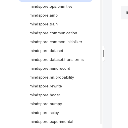
全场景统一架构
mindspore.ops.primitive
图算融合加速引擎
m
mindspore.amp
三方硬件对接
mindspore.train
术语
mindspore.communication
mindspore.common.initializer
mindspore.dataset
mindspore.dataset.transforms
mindspore.mindrecord
mindspore.nn.probability
mindspore.rewrite
mindspore.boost
mindspore.numpy
mindspore.scipy
mindspore.experimental