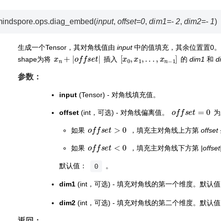
indspore.ops.
diag_embed
(
input
,
offset
=
0
,
dim1
=
-
2
,
dim2
=
-
1
)
生成一个Tensor，其对角线值由
input
中的值填充，其余位置置0
x
n
+
|
o
f
f
s
e
t
|
[
x
0
,
x
1
,
.
.
.
,
x
n
−
1
]
shape为将
插入
的
dim1
和
d
参数：
input
(Tensor) - 对角线填充值。
o
f
f
s
e
t
=
0
offset
(int，可选) - 对角线偏离值。
为
o
f
f
s
e
t
>
0
如果
，填充主对角线上方第
offset
o
f
f
s
e
t
<
0
如果
，填充主对角线下方第
|offset
默认值：
。
0
dim1
(int，可选) - 填充对角线的第一个维度。默认
dim2
(int，可选) - 填充对角线的第二个维度。默认
返回：