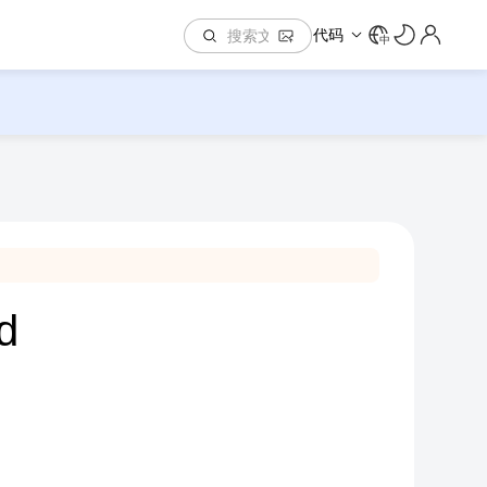
代码
中
d