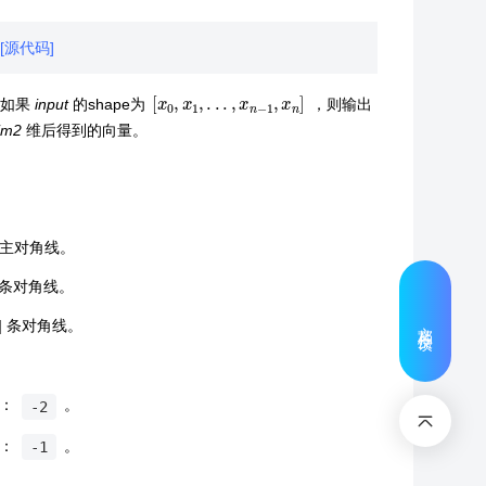
[源代码]
[
x
0
,
x
1
,
.
.
.
,
x
n
−
1
,
x
n
]
。如果
input
的shape为
，则输出
im2
维后得到的向量。
主对角线。
条对角线。
文档反馈
|
条对角线。
值：
。
-2
值：
。
-1