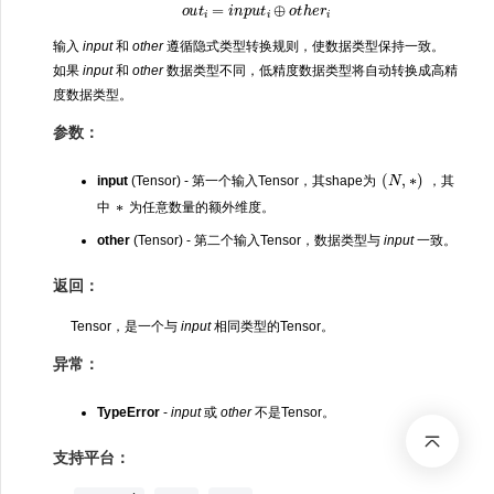
o
u
t
i
=
i
n
p
u
t
i
⊕
o
t
h
e
r
i
输入
input
和
other
遵循隐式类型转换规则，使数据类型保持一致。
如果
input
和
other
数据类型不同，低精度数据类型将自动转换成高精
度数据类型。
参数：
(
N
,
∗
)
input
(Tensor) - 第一个输入Tensor，其shape为
，其
∗
中
为任意数量的额外维度。
other
(Tensor) - 第二个输入Tensor，数据类型与
input
一致。
返回：
Tensor，是一个与
input
相同类型的Tensor。
异常：
TypeError
-
input
或
other
不是Tensor。
支持平台：