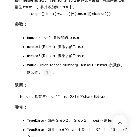
执行Tensor
tensor1
与Tensor
tensor2
的逐元素乘积，将结果乘以标
量值
value
，并将其添加到
input
中。
o
u
t
p
u
t
[
i
]
=
i
n
p
u
t
[
i
]
+
v
a
l
u
e
[
i
]
∗
(
t
e
n
s
o
r
1
[
i
]
∗
t
e
n
s
o
r
2
[
i
]
)
参数：
input
(Tensor) - 要添加的Tensor。
tensor1
(Tensor) - 要乘以的Tensor。
tensor2
(Tensor) - 要乘以的Tensor。
value
(Union[Tensor, Number]) - tensor1 * tensor2的乘数。
1
默认值：
。
返回：
Tensor，具有与tensor1*tensor2相同的shape和dtype。
异常：
TypeError
- 如果
tensor1
、
tensor2
、
input
不是Tensor。
TypeError
- 如果
input
的dtype不是：float32、float16、int32
之一。