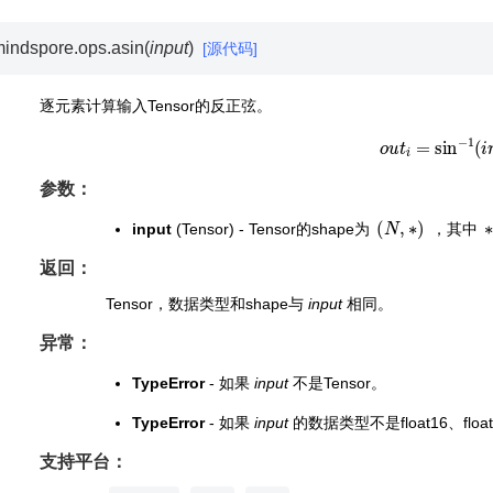
indspore.ops.
asin
(
input
)
[源代码]
逐元素计算输入Tensor的反正弦。
o
u
t
i
=
sin
−
1
(
i
参数：
(
N
,
∗
)
input
(Tensor) - Tensor的shape为
，其中
返回：
Tensor，数据类型和shape与
input
相同。
异常：
TypeError
- 如果
input
不是Tensor。
TypeError
- 如果
input
的数据类型不是float16、float3
支持平台：