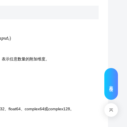
n
p
u
t
i
)
∗
表示任意数量的附加维度。
文档反馈
2、float64、complex64或complex128。