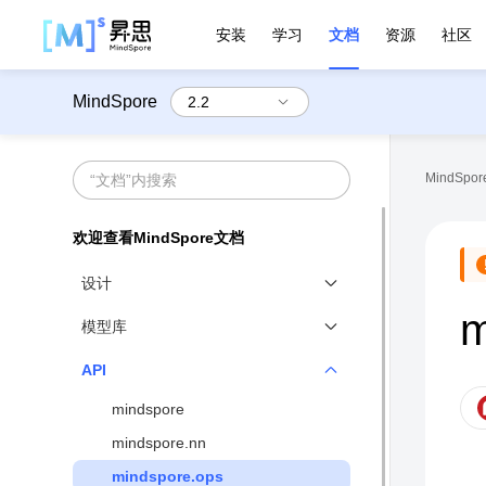
安装
学习
文档
资源
社区
MindSpore
MindSpore
欢迎查看MindSpore文档
设计
m
MindSpore设计概览
模型库
函数式和对象式融合编程范式
官方模型库
API
动静态图结合
mindspore
分布式并行原生
mindspore.nn
高性能数据处理引擎
mindspore.ops