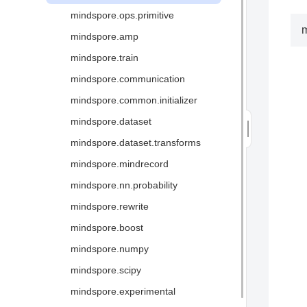
全场景统一架构
mindspore.ops.primitive
图算融合加速引擎
m
mindspore.amp
三方硬件对接
mindspore.train
术语
mindspore.communication
mindspore.common.initializer
mindspore.dataset
mindspore.dataset.transforms
mindspore.mindrecord
mindspore.nn.probability
mindspore.rewrite
mindspore.boost
mindspore.numpy
mindspore.scipy
mindspore.experimental