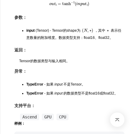
o
u
t
i
=
tanh
−
1
(
i
n
p
u
t
i
)
参数：
(
N
,
∗
)
∗
input
(Tensor) - Tensor的shape为
，其中
表示任
意数量的附加维度。数据类型支持：float16、float32。
返回：
Tensor的数据类型与输入相同。
异常：
TypeError
- 如果
input
不是Tensor。
TypeError
- 如果
input
的数据类型不是float16或float32。
支持平台：
Ascend
GPU
CPU
样例：