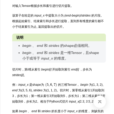
对输入Tensor根据步长和索引进行切片提取。
该算子在给定的
input_x
中提取大小为
(end-begin)/strides
的片段。
根据起始索引、结束索引和步长进行提取，直到所有维度的索引都不
小于结束索引为止, 返回提取出的切片。
说明
begin
、
end
和
strides
的shape必须相同。
begin
、
end
和
strides
是一维Tensor，且shape
小于或等于
input_x
的维度。
切片时，第i维从索引
begin[i]
开始取到索引
end[i]
，步长为
strides[i]
。
(
5
,
6
,
7
)
例：
input_x
是shape为
的三维Tensor，
begin
为(1, 3, 2),
end
为(3, 5, 6),
strides
为(1, 1, 2)。切片时，第零维从索引1开始取到
3，步长为1；第一维从索引3开始取到5，步长为1；第二维从索引2开
始取到6，步长为2。相当于Python式切片
input_x[1:3, 3:5, 2:6:2]
。
如果
begin
、
end
和
strides
的长度小于
input_x
的维度， 则缺失的