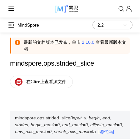
MindSpore
最新的文档版本已发布，单击
2.10.0
查看最新版本文
档
mindspore.ops.strided_slice
mindspore.ops.
strided_slice
(
input_x
,
begin
,
end
,
strides
,
begin_mask
=
0
,
end_mask
=
0
,
ellipsis_mask
=
0
,
new_axis_mask
=
0
,
shrink_axis_mask
=
0
)
[源代码]