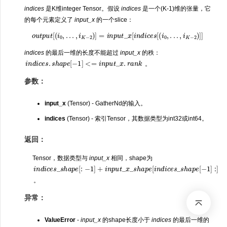
indices
是K维integer Tensor。假设
indices
是一个(K-1)维的张量，它
的每个元素定义了
input_x
的一个slice：
o
u
t
p
u
t
[
(
i
0
,
.
.
.
,
i
K
−
2
)
]
=
i
n
p
u
t
_
x
[
i
n
d
i
c
e
s
[
(
i
0
,
.
.
.
,
i
K
−
2
)
]
]
indices
的最后一维的长度不能超过
input_x
的秩：
i
n
d
i
c
e
s
.
s
h
a
p
e
[
−
1
]
<=
i
n
p
u
t
_
x
.
r
a
n
k
。
参数：
input_x
(Tensor) - GatherNd的输入。
indices
(Tensor) - 索引Tensor，其数据类型为int32或int64。
返回：
Tensor，数据类型与
input_x
相同，shape为
n
d
e
_
h
a
p
e
[
−
1
+
n
p
u
_
_
h
a
p
e
n
d
e
_
h
a
p
e
−
1
]
c
s
s
x
s
[
c
s
s
]
t
[
]
i
i
i
i
:
:
i
。
异常：
ValueError
-
input_x
的shape长度小于
indices
的最后一维的