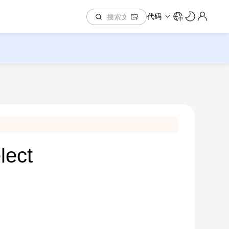
代码
中
lect