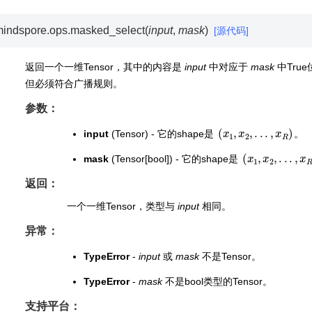
indspore.ops.
masked_select
(
input
,
mask
)
[源代码]
返回一个一维Tensor，其中的内容是
input
中对应于
mask
中Tru
但必须符合广播规则。
参数：
(
x
1
,
x
2
,
.
.
.
,
x
R
)
input
(Tensor) - 它的shape是
。
(
x
1
,
x
2
,
.
.
.
,
x
R
)
mask
(Tensor[bool]) - 它的shape是
返回：
一个一维Tensor，类型与
input
相同。
异常：
TypeError
-
input
或
mask
不是Tensor。
TypeError
-
mask
不是bool类型的Tensor。
支持平台：