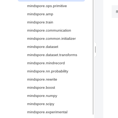
全场景统一架构
mindspore.ops.primitive
图算融合加速引擎
m
mindspore.amp
三方硬件对接
mindspore.train
术语
mindspore.communication
mindspore.common.initializer
mindspore.dataset
mindspore.dataset.transforms
mindspore.mindrecord
mindspore.nn.probability
mindspore.rewrite
mindspore.boost
mindspore.numpy
mindspore.scipy
mindspore.experimental