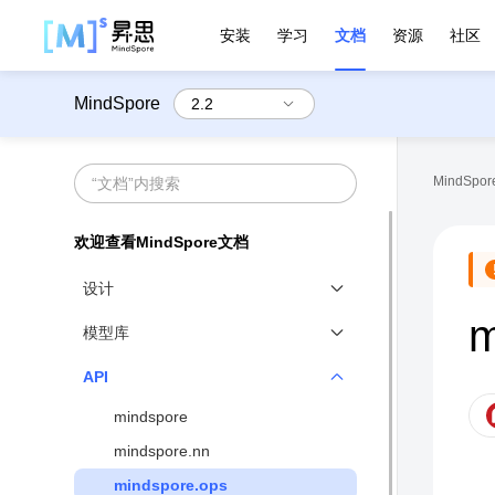
安装
学习
文档
资源
社区
MindSpore
MindSpore
欢迎查看MindSpore文档
设计
m
MindSpore设计概览
模型库
函数式和对象式融合编程范式
官方模型库
API
动静态图结合
mindspore
分布式并行原生
mindspore.nn
高性能数据处理引擎
mindspore.ops