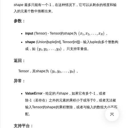
shape
最多只能有一个-1，在这种情况下，它可以从剩余的维度和输
入的元素个数中推断出来。
参数：
(
x
1
,
x
2
,
.
.
.
,
x
R
)
input
(Tensor) - Tensor的shape为
。
shape
(Union[tuple[int], Tensor[int]]) - 输入tuple由多个整数构
(
y
1
,
y
2
,
.
.
.
,
y
S
)
成，如
。只支持常量值。
返回：
(
y
1
,
y
2
,
.
.
.
,
y
S
)
Tensor，其shape为
。
异常：
ValueError
- 给定的
Fshape
，如果它有多个-1，或者
除-1（若存在）之外的元素的乘积小于或等于0，或者无法被
输入Tensor的shape的乘积整除，或者与输入的数组大小不匹
配。
支持平台：