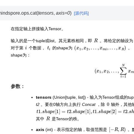
indspore.ops.
cat
(
tensors
,
axis
=
0
)
[源代码]
在指定轴上拼接输入Tensor。
R
输入的是一个tuple或list。其元素秩相同，即
。将给定的轴设
i
t
i
(
x
1
,
x
2
,
.
.
.
,
x
m
i
,
.
.
.
,
x
R
)
对于第
个数据，
的shape为
。
shape为：
(
x
1
,
x
2
,
.
.
.
,
∑
i
=
1
N
x
参数：
tensors
(Union[tuple, list]) - 输入为Tensor组
0
t2
。要在0轴方向上执行
Concat
，除
轴外，其他轴
t
1.
s
h
a
p
e
[
1
]
=
t
2.
s
h
a
p
e
[
1
]
,
t
1.
s
h
a
p
e
[
2
]
=
t
2.
s
h
a
R
其中
是Tensor的秩。
[
−
R
,
R
)
axis
(int) - 表示指定的轴，取值范围是
。