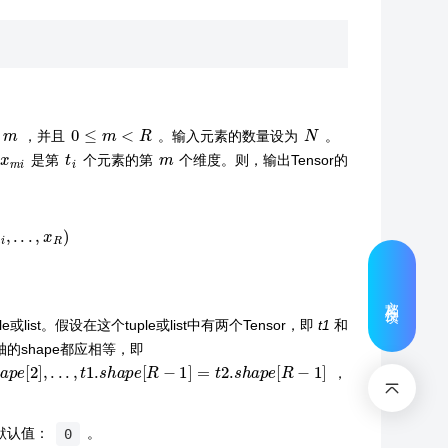
m
0
≤
m
<
R
N
为
，并且
。输入元素的数量设为
。
x
m
i
t
i
m
是第
个元素的第
个维度。则，输出Tensor的
m
i
,
.
.
.
,
x
R
)
文档反馈
成的tuple或list。假设在这个tuple或list中有两个Tensor，即
t1
和
的shape都应相等，即
p
e
[
2
]
,
.
.
.
,
t
1.
s
h
a
p
e
[
R
−
1
]
=
t
2.
s
h
a
p
e
[
R
−
1
]
，
默认值：
。
0