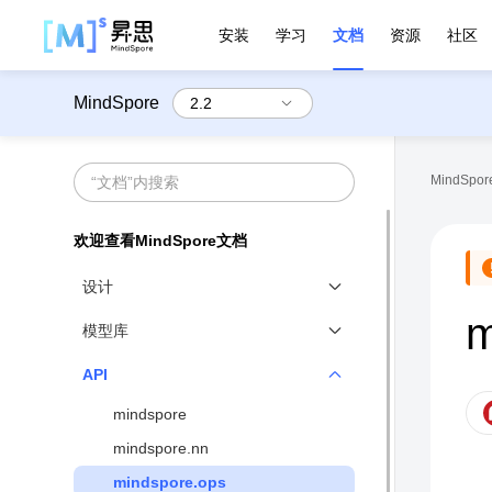
安装
学习
文档
资源
社区
MindSpore
MindSpore
欢迎查看MindSpore文档
设计
m
MindSpore设计概览
模型库
函数式和对象式融合编程范式
官方模型库
API
动静态图结合
mindspore
分布式并行原生
mindspore.nn
高性能数据处理引擎
mindspore.ops