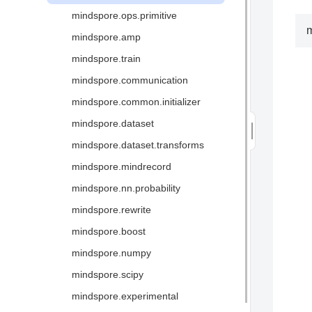
全场景统一架构
mindspore.ops.primitive
图算融合加速引擎
m
mindspore.amp
三方硬件对接
mindspore.train
术语
mindspore.communication
mindspore.common.initializer
mindspore.dataset
mindspore.dataset.transforms
mindspore.mindrecord
mindspore.nn.probability
mindspore.rewrite
mindspore.boost
mindspore.numpy
mindspore.scipy
mindspore.experimental