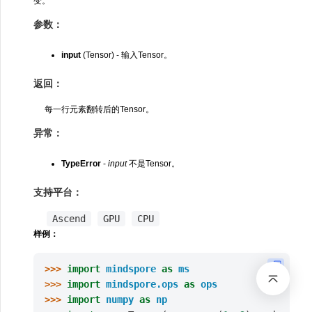
变。
参数：
input
(Tensor) - 输入Tensor。
返回：
每一行元素翻转后的Tensor。
异常：
TypeError
-
input
不是Tensor。
支持平台：
Ascend
GPU
CPU
样例：
>>> 
import
mindspore
as
ms
>>> 
import
mindspore.ops
as
ops
>>> 
import
numpy
as
np