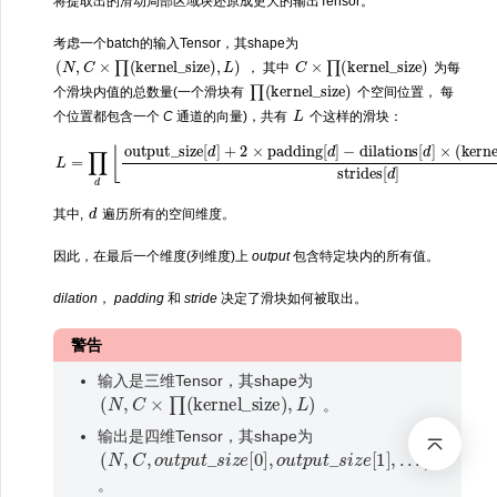
将提取出的滑动局部区域块还原成更大的输出Tensor。
考虑一个batch的输入Tensor，其shape为
(
N
,
C
×
∏
(
kernel_size
)
,
L
)
C
×
∏
(
kernel_size
)
， 其中
为每
∏
(
kernel_size
)
个滑块内值的总数量(一个滑块有
个空间位置， 每
L
个位置都包含一个
C
通道的向量)，共有
个这样的滑块：
L
=
∏
d
⌊
output_size
kernel_size
[
d
[
]
d
+
]
2
−
×
1
padding
)
−
1
strides
[
d
]
[
−
d
dilations
]
+
1
⌋
,
[
d
]
×
(
d
其中,
遍历所有的空间维度。
因此，在最后一个维度(列维度)上
output
包含特定块内的所有值。
dilation
，
padding
和
stride
决定了滑块如何被取出。
警告
输入是三维Tensor，其shape为
(
N
,
C
×
∏
(
kernel_size
)
,
L
)
。
输出是四维Tensor，其shape为
(
N
,
C
,
o
u
t
p
u
t
_
s
i
z
e
[
0
]
,
o
u
t
p
u
t
_
s
i
z
e
[
1
]
,
.
.
.
)
。