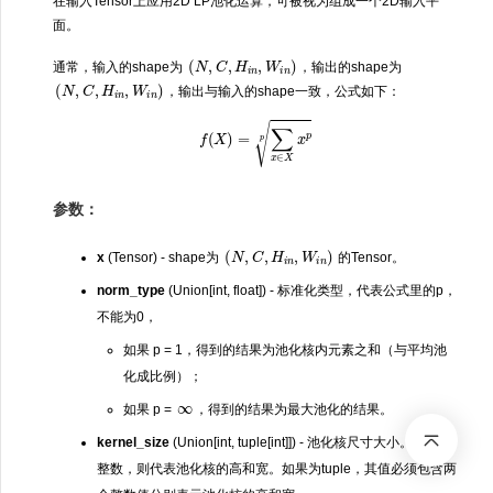
在输入Tensor上应用2D LP池化运算，可被视为组成一个2D输入平
面。
(
N
,
C
,
H
i
n
,
W
i
n
)
通常，输入的shape为
，输出的shape为
(
N
,
C
,
H
i
n
,
W
i
n
)
，输出与输入的shape一致，公式如下：
f
(
X
)
=
∑
x
∈
X
x
p
p
参数：
(
N
,
C
,
H
i
n
,
W
i
n
)
x
(Tensor) - shape为
的Tensor。
norm_type
(Union[int, float]) - 标准化类型，代表公式里的p，
不能为0，
如果 p = 1，得到的结果为池化核内元素之和（与平均池
化成比例）；
∞
如果 p =
，得到的结果为最大池化的结果。
kernel_size
(Union[int, tuple[int]]) - 池化核尺寸大小。如果为
整数，则代表池化核的高和宽。如果为tuple，其值必须包含两