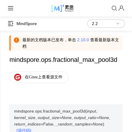
MindSpore
最新的文档版本已发布，单击
2.10.0
查看最新版本文
档
mindspore.ops.fractional_max_pool3d
mindspore.ops.
fractional_max_pool3d
(
input
,
kernel_size
,
output_size
=
None
,
output_ratio
=
None
,
return_indices
=
False
,
_random_samples
=
None
)
[源代码]