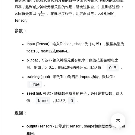
在训练期间，以服从伯努利分布的概率
p
随机将输入Tensor的某些值
归零，起到减少神经元相关性的作用，避免过拟合。并且训练过程中
1
1
p
−
返回值会乘以
。在推理过程中，此层返回与
input
相同的
Tensor。
参数：
(
∗
,
N
)
input
(Tensor) - 输入Tensor，shape为
，数据类型为
float16、float32或float64。
p
(float，可选) - 输入神经元丢弃概率，数值范围在0到1之
0.5
间。例如，p=0.1，删除10%的神经元。默认值：
。
training
(bool) - 若为True则启用dropout功能。默认值：
True
。
seed
(int, 可选) - 随机数生成器的种子，必须是非负数，默认
None
0
值：
，默认为
。
返回：
output
(Tensor) - 归零后的Tensor，shape和数据类型与
input
相同。