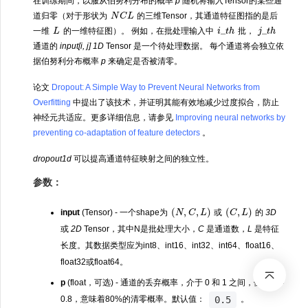
在训练期间，以服从伯努利分布的概率
p
随机将输入Tensor的某些通
N
C
L
道归零（对于形状为
的三维Tensor，其通道特征图指的是后
L
i
_
t
h
j
_
t
h
一维
的一维特征图）。 例如，在批处理输入中
批，
通道的
input[i, j]
1D
Tensor 是一个待处理数据。 每个通道将会独立依
据伯努利分布概率
p
来确定是否被清零。
论文
Dropout: A Simple Way to Prevent Neural Networks from
Overfitting
中提出了该技术，并证明其能有效地减少过度拟合，防止
神经元共适应。更多详细信息，请参见
Improving neural networks by
preventing co-adaptation of feature detectors
。
dropout1d
可以提高通道特征映射之间的独立性。
参数：
(
N
,
C
,
L
)
(
C
,
L
)
input
(Tensor) - 一个shape为
或
的
3D
或
2D
Tensor，其中N是批处理大小，
C
是通道数，
L
是特征
长度。其数据类型应为int8、int16、int32、int64、float16、
float32或float64。
p
(float，可选) - 通道的丢弃概率，介于 0 和 1 之间，例如
p
=
0.5
0.8，意味着80%的清零概率。默认值：
。