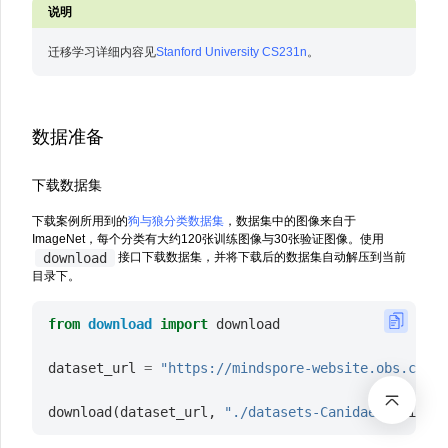
迁移学习详细内容见
Stanford University CS231n
。
数据准备
下载数据集
下载案例所用到的
狗与狼分类数据集
，数据集中的图像来自于
ImageNet，每个分类有大约120张训练图像与30张验证图像。使用
download
接口下载数据集，并将下载后的数据集自动解压到当前
目录下。
from
download
import
download
dataset_url
=
"https://mindspore-website.obs.cn-no
download
(
dataset_url
,
"./datasets-Canidae"
,
kind
=
"