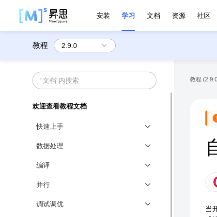
安装
学习
文档
资源
社区
教程
教程 (2.9.0
欢迎查看教程文档
快速上手
基本介绍
数据处理
快速入门
数据处理概述
编译
张量 Tensor
数据加载与采样
图模式编程介绍
并行
数据加载与处理
数据操作/数据变换
图模式语法-运算符
分布式并行概述
调试调优
网络构建
MindRecord格式转换
当
图模式语法-python语句