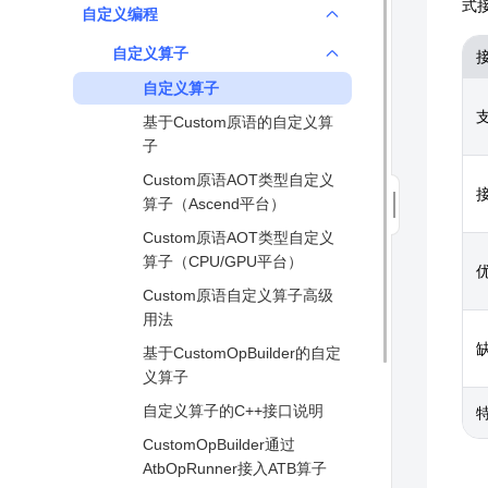
分布式并行启动方式
函数式自动微分
式
动态图调试
自定义编程
数据处理性能优化
图模式语法-python内置函数
数据并行
模型训练
Dump功能调试
自定义算子
图模式-编程技巧
算子级并行
保存与加载
特征值检测
自定义算子
自定义融合策略
优化器并行
Graph Mode加速
Ascend性能调优
基于Custom原语的自定义算
流水线并行
报错分析
子
并行优化策略
DryRun
Custom原语AOT类型自定义
分布式高阶配置案例
算子（Ascend平台）
Custom原语AOT类型自定义
算子（CPU/GPU平台）
Custom原语自定义算子高级
用法
基于CustomOpBuilder的自定
义算子
自定义算子的C++接口说明
CustomOpBuilder通过
AtbOpRunner接入ATB算子