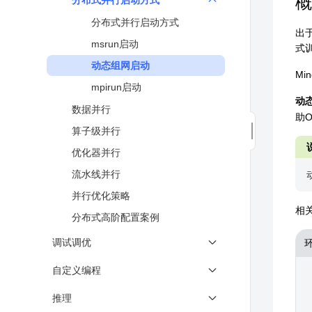
概
分布式并行启动方式
函数式自动微分
数据处理性能优化
图模式语法-python内置函数
分布式并行启动方式
模型训练
出于
图模式-编程技巧
msrun启动
保存与加载
式
自定义融合策略
动态组网启动
Graph Mode加速
Min
mpirun启动
动
数据并行
助
算子级并行
优化器并行
流水线并行
并行优化策略
相
分布式高阶配置案例
调试调优
动态图调试
自定义编程
Dump功能调试
自定义算子
推理
特征值检测