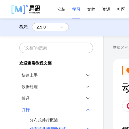
安装
学习
文档
资源
社区
教程
教程 (2.9.0
欢迎查看教程文档
快速上手
基本介绍
数据处理
快速入门
数据处理概述
编译
张量 Tensor
数据加载与采样
图模式编程介绍
并行
数据加载与处理
数据操作/数据变换
图模式语法-运算符
分布式并行概述
网络构建
MindRecord格式转换
图模式语法-python语句