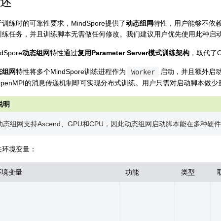
述
训练时的可靠性要求，MindSpore提供了
动态组网
特性，用户能够不依赖任何
训练任务，并且训练脚本无需做任何修改。我们建议用户优先使用此种启
dSpore
动态组网
特性通过
复用Parameter Server模式训练架构
，取代了O
态组网
特性将多个MindSpore训练进程作为
启动，并且额外启
Worker
OpenMPI的消息传递机制即可实现分布式训练。用户只需对启动脚本做
动态组网支持Ascend、GPU和CPU，因此动态组网启动脚本能在多种
关环境变量：
环境变量
功能
类型