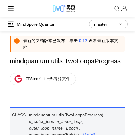
MindSpore Quantum
最新的文档版本已发布，单击
0.12
查看最新版本文
档
mindquantum.utils.TwoLoopsProgress
CLASS
mindquantum.utils.
TwoLoopsProgress
(
n_outer_loop
,
n_inner_loop
,
outer_loop_name
=
'Epoch'
,
inner_loop_name
=
'Batch'
)
[源代码]