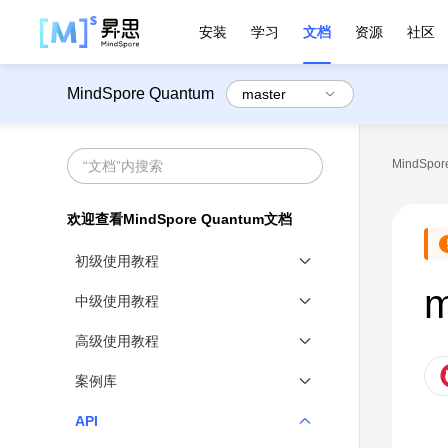
安装
学习
文档
资源
社区
MindSpore Quantum
MindSpore
欢迎查看MindSpore Quantum文档
初级使用教程
m
初级使用教程概述
中级使用教程
变分量子线路
中级使用教程概述
高级使用教程
量子模拟器
含噪声量子线路
高级使用教程概述
案例库
量子测量
噪声模拟器
变分量子线路梯度计算进阶
案例库
API
量子线路高阶操作
比特映射
量子神经网络初体验