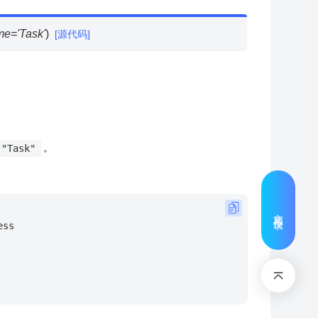
me
=
'Task'
)
[源代码]
。
"Task"
文档反馈
ess