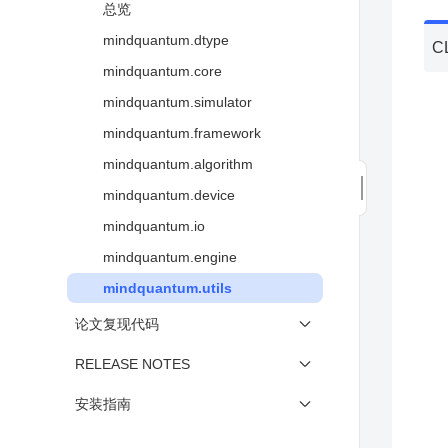
基于MindSpore Quantum的
布洛赫球
总览
含参量子线路的等价性检查
Grover搜索算法和龙算法
mindquantum.dtype
C
使用量子化学工具箱高效模拟VQE
基于MindSpore Quantum的Shor
mindquantum.core
算法
算法
mindquantum.simulator
HHL 算法
mindquantum.framework
量子相位估计算法
mindquantum.algorithm
量子近似优化算法
mindquantum.device
通过量子神经网络对鸢尾花进行分
类
mindquantum.io
在量子化学计算中应用量子变分求
mindquantum.engine
解器
mindquantum.utils
量子神经网络在自然语言处理中的
论文复现代码
应用
使用量子退火启发式算法求解最大
论文复现代码
RELEASE NOTES
割问题
Release Notes
安装指南
量子启发式算法结合自动调参工具
安装 MindSpore Quantum
量子启发式算法GPU后端使用教程