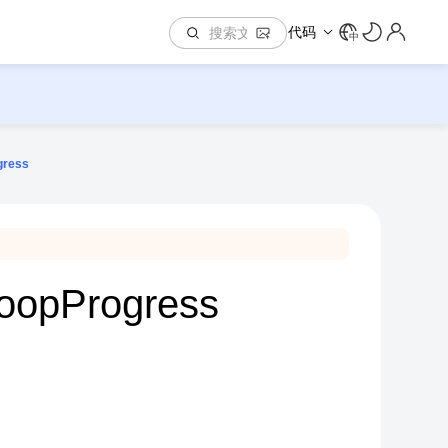
代码
中
gress
LoopProgress