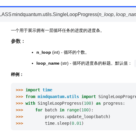
LASS
mindquantum.utils.
SingleLoopProgress
(
n_loop
,
loop_na
一个用于展示拥有一层循环任务的进度的进度条。
参数：
n_loop
(int) - 循环的个数。
loop_name
(str) - 循环的进度条的标题。默认值：
样例：
>>> 
import
time
>>> 
from
mindquantum.utils
import
SingleLoopProgr
>>> 
with
SingleLoopProgress
(
100
)
as
progress
:
>>> 
for
batch
in
range
(
100
):
>>> 
progress
.
update_loop
(
batch
)
>>> 
time
.
sleep
(
0.01
)