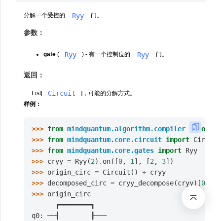
Ryy
分解一个受控的
门。
参数：
Ryy
Ryy
gate
(
) - 有一个控制位的
门。
返回：
Circuit
List[
]，可能的分解方式。
样例：
>>> 
from
mindquantum.algorithm.compiler
import
c
>>> 
from
mindquantum.core.circuit
import
Circuit
>>> 
from
mindquantum.core.gates
import
Ryy
>>> 
cryy
=
Ryy
(
2
)
.
on
([
0
,
1
],
[
2
,
3
])
>>> 
origin_circ
=
Circuit
()
+
cryy
>>> 
decomposed_circ
=
cryy_decompose
(
cryy
)[
0
]
>>> 
origin_circ
      ┏━━━━━━━━┓
q0: ──┨        ┠───