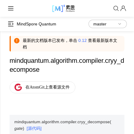
MindSpore Quantum
最新的文档版本已发布，单击
0.12
查看最新版本文
档
mindquantum.algorithm.compiler.cryy_d
ecompose
mindquantum.algorithm.compiler.
cryy_decompose
(
gate
)
[源代码]