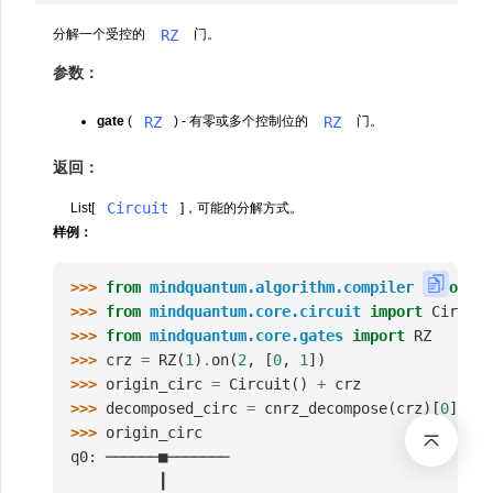
RZ
分解一个受控的
门。
参数：
RZ
RZ
gate
(
) - 有零或多个控制位的
门。
返回：
Circuit
List[
]，可能的分解方式。
样例：
>>> 
from
mindquantum.algorithm.compiler
import
c
>>> 
from
mindquantum.core.circuit
import
Circuit
>>> 
from
mindquantum.core.gates
import
RZ
>>> 
crz
=
RZ
(
1
)
.
on
(
2
,
[
0
,
1
])
>>> 
origin_circ
=
Circuit
()
+
crz
>>> 
decomposed_circ
=
cnrz_decompose
(
crz
)[
0
]
>>> 
origin_circ
q0: ──────■───────
          ┃