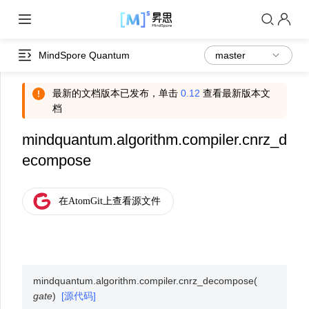
MindSpore Quantum
最新的文档版本已发布，单击
0.12
查看最新版本文
档
mindquantum.algorithm.compiler.cnrz_d
ecompose
mindquantum.algorithm.compiler.
cnrz_decompose
(
gate
)
[源代码]