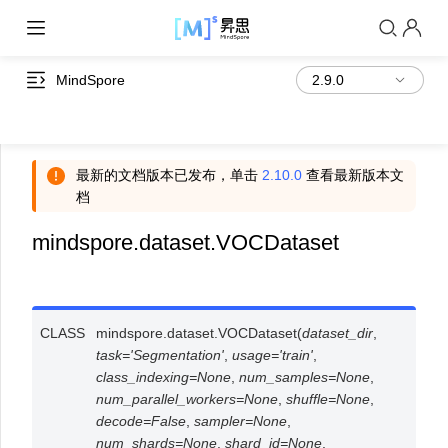
MindSpore
最新的文档版本已发布，单击
2.10.0
查看最新版本文
档
mindspore.dataset.VOCDataset
CLASS
mindspore.dataset.
VOCDataset
(
dataset_dir
,
task
=
'Segmentation'
,
usage
=
'train'
,
class_indexing
=
None
,
num_samples
=
None
,
num_parallel_workers
=
None
,
shuffle
=
None
,
decode
=
False
,
sampler
=
None
,
num_shards
=
None
,
shard_id
=
None
,