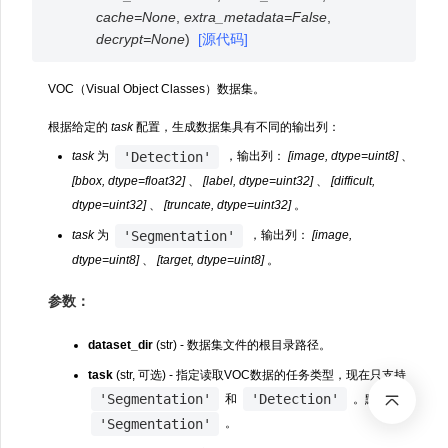
cache
=
None
,
extra_metadata
=
False
,
decrypt
=
None
)
[源代码]
VOC（Visual Object Classes）数据集。
根据给定的
task
配置，生成数据集具有不同的输出列：
'Detection'
task
为
，输出列：
[image, dtype=uint8]
、
[bbox, dtype=float32]
、
[label, dtype=uint32]
、
[difficult,
dtype=uint32]
、
[truncate, dtype=uint32]
。
'Segmentation'
task
为
，输出列：
[image,
dtype=uint8]
、
[target, dtype=uint8]
。
参数：
dataset_dir
(str) - 数据集文件的根目录路径。
task
(str, 可选) - 指定读取VOC数据的任务类型，现在只支持
'Segmentation'
'Detection'
和
。默认值：
'Segmentation'
。