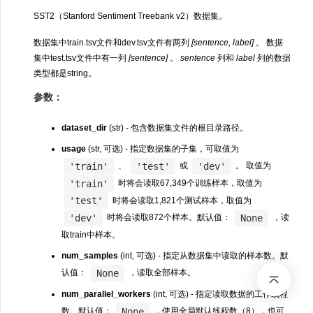
SST2（Stanford Sentiment Treebank v2）数据集。
数据集中train.tsv文件和dev.tsv文件有两列
[sentence, label]
。 数据
集中test.tsv文件中有一列
[sentence]
。
sentence
列和
label
列的数据
类型都是string。
参数：
dataset_dir
(str) - 包含数据集文件的根目录路径。
usage
(str, 可选) - 指定数据集的子集，可取值为
'train'
'test'
'dev'
、
或
。 取值为
'train'
时将会读取67,349个训练样本，取值为
'test'
时将会读取1,821个测试样本，取值为
'dev'
None
时将会读取872个样本。默认值：
，读
取train中样本。
num_samples
(int, 可选) - 指定从数据集中读取的样本数。默
None
认值：
，读取全部样本。
num_parallel_workers
(int, 可选) - 指定读取数据的工作线程
None
数。默认值：
，使用全局默认线程数（8），也可