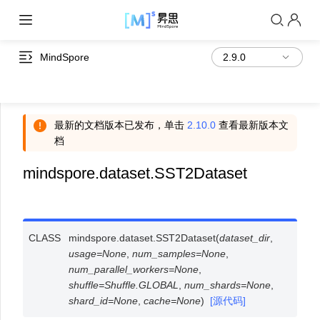
MindSpore
最新的文档版本已发布，单击
2.10.0
查看最新版本文
档
mindspore.dataset.SST2Dataset
CLASS
mindspore.dataset.
SST2Dataset
(
dataset_dir
,
usage
=
None
,
num_samples
=
None
,
num_parallel_workers
=
None
,
shuffle
=
Shuffle.GLOBAL
,
num_shards
=
None
,
shard_id
=
None
,
cache
=
None
)
[源代码]