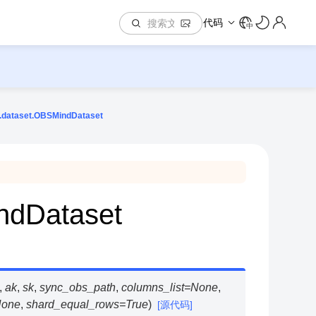
代码
中
.dataset.OBSMindDataset
ndDataset
,
ak
,
sk
,
sync_obs_path
,
columns_list
=
None
,
one
,
shard_equal_rows
=
True
)
[源代码]