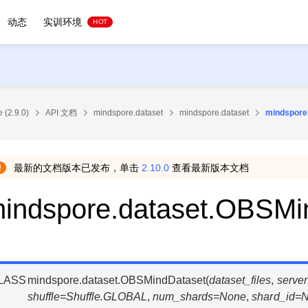
动态
实训环境
HOT
 (2.9.0)
API 文档
mindspore.dataset
mindspore.dataset
mindspore
最新的文档版本已发布，单击
2.10.0
查看最新版本文档
indspore.dataset.OBSMi
LASS
mindspore.dataset.
OBSMindDataset
(
dataset_files
,
server
shuffle
=
Shuffle.GLOBAL
,
num_shards
=
None
,
shard_id
=
N