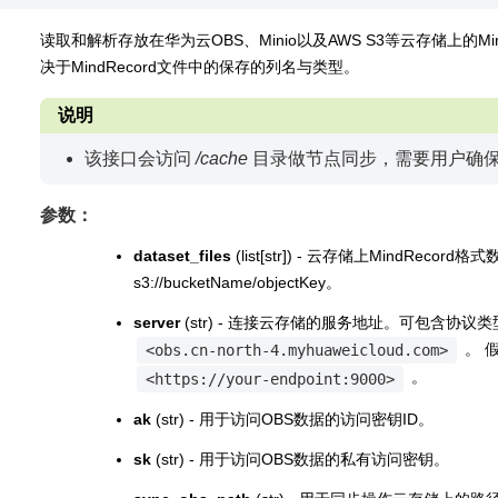
读取和解析存放在华为云OBS、Minio以及AWS S3等云存储上的M
决于MindRecord文件中的保存的列名与类型。
说明
该接口会访问
/cache
目录做节点同步，需要用户确
参数：
dataset_files
(list[str]) - 云存储上MindR
s3://bucketName/objectKey。
server
(str) - 连接云存储的服务地址。可包含协
。 
<obs.cn-north-4.myhuaweicloud.com>
。
<https://your-endpoint:9000>
ak
(str) - 用于访问OBS数据的访问密钥ID。
sk
(str) - 用于访问OBS数据的私有访问密钥。