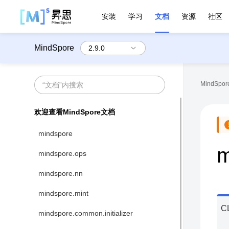
安装
学习
文档
资源
社区
MindSpore
MindSpore
欢迎查看MindSpore文档
mindspore
m
mindspore.ops
mindspore.nn
mindspore.mint
C
mindspore.common.initializer