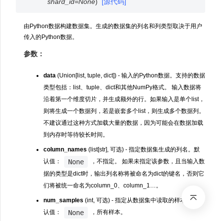
shard_id
=
None
)
[源代码]
由Python数据构建数据集。生成的数据集的列名和列类型取决于用户
传入的Python数据。
参数：
data
(Union[list, tuple, dict]) - 输入的Python数据。支持的数据
类型包括：list、tuple、dict和其他NumPy格式。 输入数据将
沿着第一个维度切片，并生成额外的行。如果输入是单个list，
则将生成一个数据列，若是嵌套多个list，则生成多个数据列。
不建议通过这种方式加载大量的数据，因为可能会在数据加载
到内存时等待较长时间。
column_names
(list[str], 可选) - 指定数据集生成的列名。默
None
认值：
，不指定。 如果未指定该参数，且当输入数
据的类型是dict时，输出列名称将被命名为dict的键名，否则它
们将被统一命名为column_0、column_1…。
num_samples
(int, 可选) - 指定从数据集中读取的样本数。默
None
认值：
，所有样本。