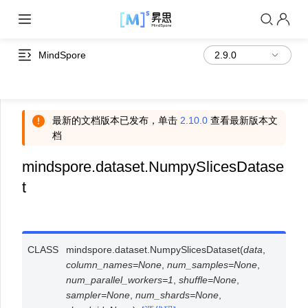
MindSpore
最新的文档版本已发布，单击
2.10.0
查看最新版本文
档
mindspore.dataset.NumpySlicesDatase
t
CLASS
mindspore.dataset.
NumpySlicesDataset
(
data
,
column_names
=
None
,
num_samples
=
None
,
num_parallel_workers
=
1
,
shuffle
=
None
,
sampler
=
None
,
num_shards
=
None
,