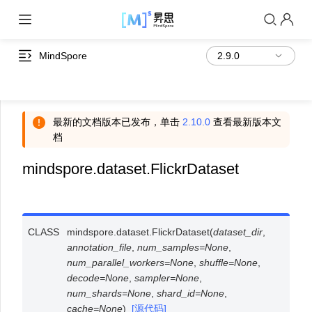
MindSpore
最新的文档版本已发布，单击
2.10.0
查看最新版本文
档
mindspore.dataset.FlickrDataset
CLASS
mindspore.dataset.
FlickrDataset
(
dataset_dir
,
annotation_file
,
num_samples
=
None
,
num_parallel_workers
=
None
,
shuffle
=
None
,
decode
=
None
,
sampler
=
None
,
num_shards
=
None
,
shard_id
=
None
,
cache
=
None
)
[源代码]