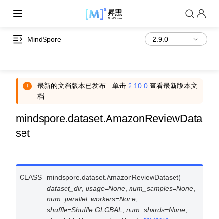
MindSpore
最新的文档版本已发布，单击
2.10.0
查看最新版本文
档
mindspore.dataset.AmazonReviewData
set
CLASS
mindspore.dataset.
AmazonReviewDataset
(
dataset_dir
,
usage
=
None
,
num_samples
=
None
,
num_parallel_workers
=
None
,
shuffle
=
Shuffle.GLOBAL
,
num_shards
=
None
,