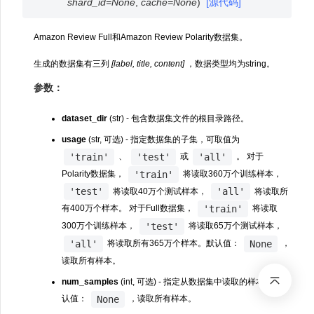
shard_id
=
None
,
cache
=
None
)
[源代码]
Amazon Review Full和Amazon Review Polarity数据集。
生成的数据集有三列
[label, title, content]
，数据类型均为string。
参数：
dataset_dir
(str) - 包含数据集文件的根目录路径。
usage
(str, 可选) - 指定数据集的子集，可取值为
'train'
'test'
'all'
、
或
。 对于
'train'
Polarity数据集，
将读取360万个训练样本，
'test'
'all'
将读取40万个测试样本，
将读取所
'train'
有400万个样本。 对于Full数据集，
将读取
'test'
300万个训练样本，
将读取65万个测试样本，
'all'
None
将读取所有365万个样本。默认值：
，
读取所有样本。
num_samples
(int, 可选) - 指定从数据集中读取的样本数。默
None
认值：
，读取所有样本。