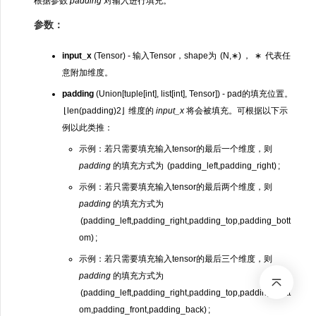
根据参数
padding
对输入进行填充。
参数：
input_x
(Tensor) - 输入Tensor，shape为
(
N
,
∗
)
，
∗
代表任
意附加维度。
padding
(Union[tuple[int], list[int], Tensor]) - pad的填充位置。
⌊
len(padding)
2
⌋
维度的
input_x
将会被填充。可根据以下示
例以此类推：
示例：若只需要填充输入tensor的最后一个维度，则
padding
的填充方式为
(
padding_left
,
padding_right
)
;
示例：若只需要填充输入tensor的最后两个维度，则
padding
的填充方式为
(
padding_left
,
padding_right
,
padding_top
,
padding_bott
om
)
;
示例：若只需要填充输入tensor的最后三个维度，则
padding
的填充方式为
(
padding_left
,
padding_right
,
padding_top
,
padding_bott
om
,
padding_front
,
padding_back
)
;