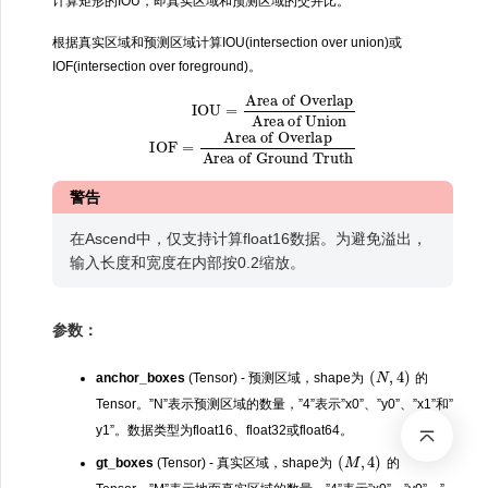
计算矩形的IOU，即真实区域和预测区域的交并比。
根据真实区域和预测区域计算IOU(intersection over union)或
IOF(intersection over foreground)。
IOU
=
Area of Overlap
Area of Ground Truth
Area of Union
IOF
=
Area of Overlap
警告
在Ascend中，仅支持计算float16数据。为避免溢出，
输入长度和宽度在内部按0.2缩放。
参数：
(
N
,
4
)
anchor_boxes
(Tensor) - 预测区域，shape为
的
Tensor。”N”表示预测区域的数量，”4”表示”x0”、”y0”、”x1”和”
y1”。数据类型为float16、float32或float64。
(
M
,
4
)
gt_boxes
(Tensor) - 真实区域，shape为
的