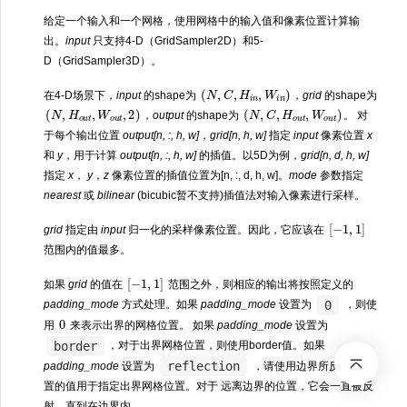
给定一个输入和一个网格，使用网格中的输入值和像素位置计算输
出。
input
只支持4-D（GridSampler2D）和5-
D（GridSampler3D）。
(
N
,
C
,
H
i
n
,
W
i
n
)
在4-D场景下，
input
的shape为
，
grid
的shape为
(
N
,
H
o
u
t
,
W
o
u
t
,
2
)
(
N
,
C
,
H
o
u
t
,
W
o
u
t
)
，
output
的shape为
。 对
于每个输出位置
output[n, :, h, w]
，
grid[n, h, w]
指定
input
像素位置
x
和
y
，用于计算
output[n, :, h, w]
的插值。以5D为例，
grid[n, d, h, w]
指定
x
，
y
，
z
像素位置的插值位置为[n, :, d, h, w]。
mode
参数指定
nearest
或
bilinear
(bicubic暂不支持)插值法对输入像素进行采样。
[
−
1
,
1
]
grid
指定由
input
归一化的采样像素位置。因此，它应该在
范围内的值最多。
[
−
1
,
1
]
如果
grid
的值在
范围之外，则相应的输出将按照定义的
0
padding_mode
方式处理。如果
padding_mode
设置为
，则使
0
用
来表示出界的网格位置。 如果
padding_mode
设置为
border
，对于出界网格位置，则使用border值。如果
reflection
padding_mode
设置为
，请使用边界所反映的位
置的值用于指定出界网格位置。对于 远离边界的位置，它会一直被反
射，直到在边界内。