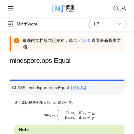
MindSpore
最新的文档版本已发布，单击
2.10.0
查看最新版本文
档
mindspore.ops.Equal
CLASS
mindspore.ops.
Equal
[源代码]
逐元素比较两个输入Tensor是否相等。
o
u
t
i
=
{
True, if
x
i
=
y
i
False, if
x
i
≠
y
i
Note