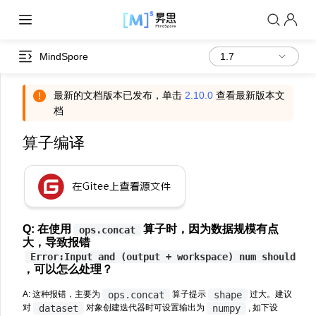
MindSpore
最新的文档版本已发布，单击
2.10.0
查看最新版本文
档
算子编译
Q: 在使用
算子时，因为数据规模有点
ops.concat
大，导致报错
Error:Input
and
(output
+
workspace)
num
should
<=
，可以怎么处理？
ops.concat
shape
A: 这种报错，主要为
算子提示
过大。建议
dataset
numpy
对
对象创建迭代器时可设置输出为
, 如下设