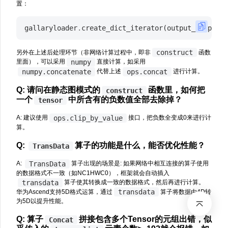
置：
gallaryloader
.
create_dict_iterator
(
output_numpy
=
Tr
construct
另外在上述后处理环节（非网络计算过程中，即非
函数
numpy
里面），可以采用
直接计算，如采用
numpy.concatenate
ops.concat
代替上述
进行计算。
Q: 请问在静态图模式的
函数里，如何把
construct
一个
中所含有的负数值全部去除掉？
tensor
ops.clip_by_value
A: 建议使用
接口，把负数全变成0来进行计
算。
Q:
算子的功能是什么，能否优化性能？
TransData
TransData
A:
算子出现的场景是: 如果网络中相互连接的算子使用
的数据格式不一致（如NC1HWC0），框架就会自动插入
transdata
算子使其转换成一致的数据格式，然后再进行计算。
transdata
华为Ascend支持5D格式运算，通过
算子将数据由4D转
为5D以提升性能。
Q: 算子
拼接包含多个Tensor的元组出错，似
Concat