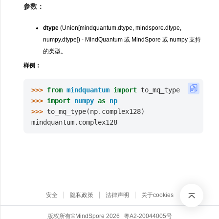
参数：
dtype
(Union[mindquantum.dtype, mindspore.dtype,
numpy.dtype]) - MindQuantum 或 MindSpore 或 numpy 支持
的类型。
样例：
>>> 
from
mindquantum
import
to_mq_type
>>> 
import
numpy
as
np
>>> 
to_mq_type
(
np
.
complex128
)
mindquantum.complex128
安全
隐私政策
法律声明
关于cookies
版权所有©MindSpore 2026
粤A2-20044005号