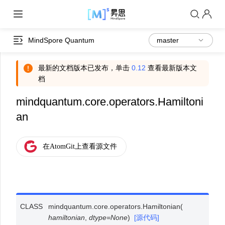
MindSpore Quantum
最新的文档版本已发布，单击
0.12
查看最新版本文
档
mindquantum.core.operators.Hamiltoni
an
CLASS
mindquantum.core.operators.
Hamiltonian
(
hamiltonian
,
dtype
=
None
)
[源代码]