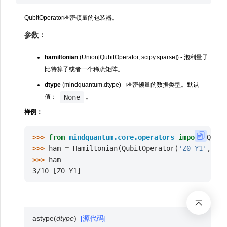
QubitOperator哈密顿量的包装器。
参数：
hamiltonian
(Union[QubitOperator, scipy.sparse]) - 泡利量子
比特算子或者一个稀疏矩阵。
dtype
(mindquantum.dtype) - 哈密顿量的数据类型。默认
None
值：
。
样例：
>>> 
from
mindquantum.core.operators
import
Qubit
>>> 
ham
=
Hamiltonian
(
QubitOperator
(
'Z0 Y1'
,
0.3
>>> 
ham
3/10 [Z0 Y1]
astype
(
dtype
)
[源代码]