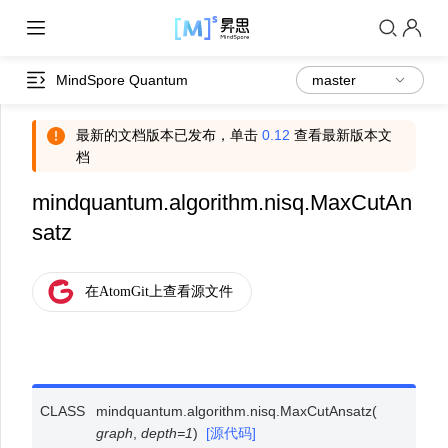
MindSpore Quantum
最新的文档版本已发布，单击
0.12
查看最新版本文
档
mindquantum.algorithm.nisq.MaxCutAn
satz
CLASS
mindquantum.algorithm.nisq.
MaxCutAnsatz
(
graph
,
depth
=
1
)
[源代码]