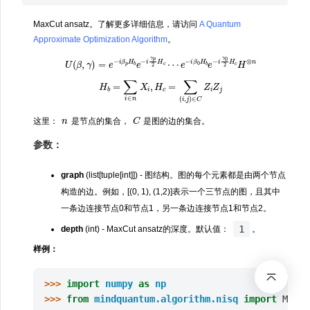
MaxCut ansatz。了解更多详细信息，请访问
A Quantum
Approximate Optimization Algorithm
。
U
(
β
,
γ
)
=
e
−
i
β
p
H
b
e
−
i
γ
p
2
H
c
⋯
e
−
i
β
0
H
b
e
−
i
γ
0
2
H
c
H
⊗
n
H
b
=
∑
i
∈
n
X
i
,
H
c
=
∑
(
i
,
j
)
∈
C
Z
i
Z
j
n
C
这里：
是节点的集合，
是图的边的集合。
参数：
graph
(list[tuple[int]]) - 图结构。图的每个元素都是由两个节点
构造的边。例如，[(0, 1), (1,2)]表示一个三节点的图，且其中
一条边连接节点0和节点1，另一条边连接节点1和节点2。
1
depth
(int) - MaxCut ansatz的深度。默认值：
。
样例：
>>> 
import
numpy
as
np
>>> 
from
mindquantum.algorithm.nisq
import
MaxCu