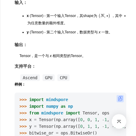
输入：
(
N
,
∗
)
∗
x
(Tensor) - 第一个输入Tensor，其shape为
，其中
为任意数量的额外维度。
y
(Tensor) - 第二个输入Tensor，数据类型与
x
一致。
输出：
Tensor，是一个与
x
相同类型的Tensor。
支持平台：
Ascend
GPU
CPU
样例：
>>> 
import
mindspore
>>> 
import
numpy
as
np
>>> 
from
mindspore
import
Tensor
,
ops
>>> 
x
=
Tensor
(
np
.
array
([
0
,
0
,
1
,
-
1
,
1
,
1
,
1
]),
>>> 
y
=
Tensor
(
np
.
array
([
0
,
1
,
1
,
-
1
,
-
1
,
2
,
3
])
>>> 
bitwise_or
=
ops
.
BitwiseOr
()