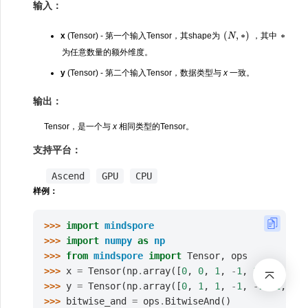
输入：
(
N
,
∗
)
∗
x
(Tensor) - 第一个输入Tensor，其shape为
，其中
为任意数量的额外维度。
y
(Tensor) - 第二个输入Tensor，数据类型与
x
一致。
输出：
Tensor，是一个与
x
相同类型的Tensor。
支持平台：
Ascend
GPU
CPU
样例：
>>> 
import
mindspore
>>> 
import
numpy
as
np
>>> 
from
mindspore
import
Tensor
,
ops
>>> 
x
=
Tensor
(
np
.
array
([
0
,
0
,
1
,
-
1
,
1
,
1
,
1
]),
>>> 
y
=
Tensor
(
np
.
array
([
0
,
1
,
1
,
-
1
,
-
1
,
2
,
3
])
>>> 
bitwise_and
=
ops
.
BitwiseAnd
()