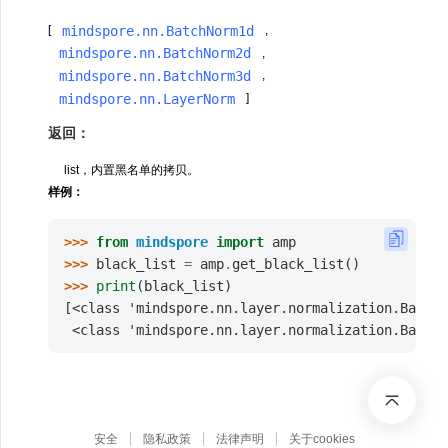
mindspore.nn.BatchNorm1d
[
,
mindspore.nn.BatchNorm2d
,
mindspore.nn.BatchNorm3d
,
mindspore.nn.LayerNorm
]
返回：
list，内置黑名单的拷贝。
样例：
>>> 
from
mindspore
import
amp
>>> 
black_list
=
amp
.
get_black_list
()
>>> 
print
(
black_list
)
[<class 'mindspore.nn.layer.normalization.BatchN
 <class 'mindspore.nn.layer.normalization.BatchN
安全
隐私政策
法律声明
关于cookies