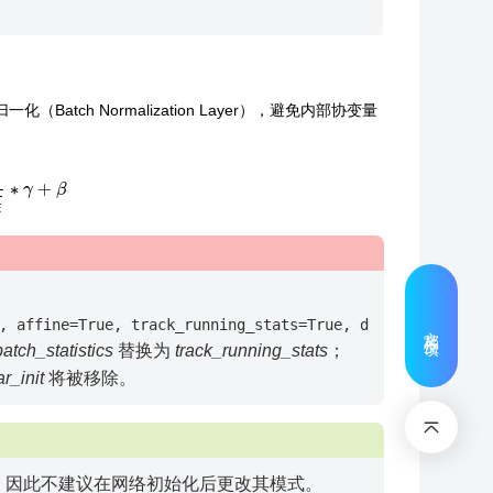
Batch Normalization Layer），避免内部协变量
+
ϵ
∗
γ
+
β
,
affine=True,
track_running_stats=True,
dtype=None)
文档反馈
atch_statistics
替换为
track_running_stats
；
r_init
将被移除。
不同的，因此不建议在网络初始化后更改其模式。