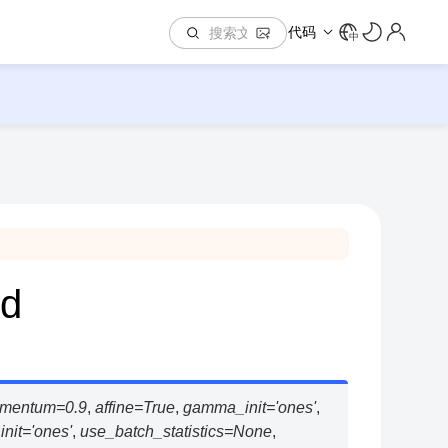
代码
中
3d
mentum
=
0.9
,
affine
=
True
,
gamma_init
=
'ones'
,
nit
=
'ones'
,
use_batch_statistics
=
None
,