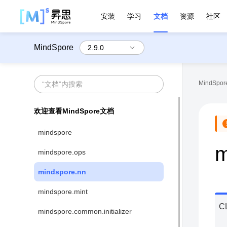
安装
学习
文档
资源
社区
MindSpore
MindSpore
欢迎查看MindSpore文档
mindspore
m
mindspore.ops
mindspore.nn
mindspore.mint
C
mindspore.common.initializer