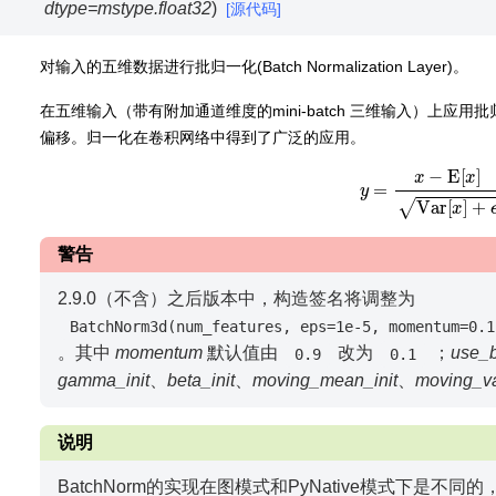
dtype
=
mstype.float32
)
[源代码]
对输入的五维数据进行批归一化(Batch Normalization Layer)。
在五维输入（带有附加通道维度的mini-batch 三维输入）上应用批归一化（
偏移。归一化在卷积网络中得到了广泛的应用。
y
=
x
−
E
[
x
]
Var
[
x
]
警告
2.9.0（不含）之后版本中，构造签名将调整为
BatchNorm3d(num_features,
eps=1e-5,
momentum=0.1
。其中
momentum
默认值由
改为
；
use_b
0.9
0.1
gamma_init
、
beta_init
、
moving_mean_init
、
moving_va
说明
BatchNorm的实现在图模式和PyNative模式下是