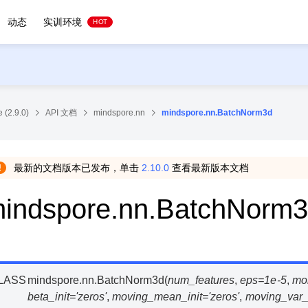
动态
实训环境
HOT
 (2.9.0)
API 文档
mindspore.nn
mindspore.nn.BatchNorm3d
最新的文档版本已发布，单击
2.10.0
查看最新版本文档
indspore.nn.BatchNorm
LASS
mindspore.nn.
BatchNorm3d
(
num_features
,
eps
=
1e-5
,
mo
beta_init
=
'zeros'
,
moving_mean_init
=
'zeros'
,
moving_var_i