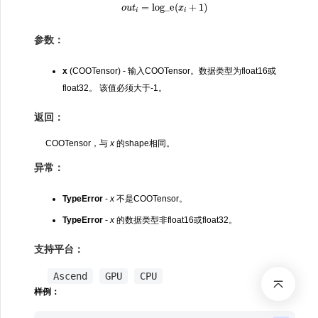
o
u
t
i
=
log_e
(
x
i
+
1
)
参数：
x
(COOTensor) - 输入COOTensor。数据类型为float16或
float32。 该值必须大于-1。
返回：
COOTensor，与
x
的shape相同。
异常：
TypeError
-
x
不是COOTensor。
TypeError
-
x
的数据类型非float16或float32。
支持平台：
Ascend
GPU
CPU
样例：