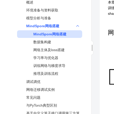
TensorFlow与MindSpore API映射
分布式并行
概述
本
mindspore.communication
表
训
图算融合加速引擎
环境准备与资料获取
mindspore.dataset
sh
高性能数据处理引擎
模型分析与准备
mindspore.dataset.audio
术语
MindSpore网络搭建
mindspore.dataset.config
网
MindSpore网络搭建
mindspore.dataset.text
数据集构建
mindspore.dataset.transforms
网络主体及loss搭建
mindspore.dataset.vision
学习率与优化器
mindspore.mindrecord
训练网络与梯度求导
mindspore.nn
推理及训练流程
mindspore.nn.probability
调试调优
mindspore.nn.transformer
网络迁移调试实例
mindspore.numpy
常见问题
mindspore.ops
与PyTorch典型区别
mindspore.ops.function
基于自定义算子接口调用第三方算