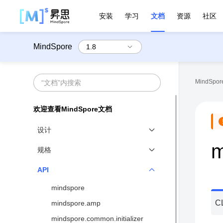
安装
学习
文档
资源
社区
MindSpore
MindSpore
欢迎查看MindSpore文档
设计
m
全场景统一
规格
函数式微分编程
基准性能
API
动静态图结合
网络支持
mindspore
异构并行训练
算子支持
C
mindspore.amp
分布式并行
语法支持
mindspore.common.initializer