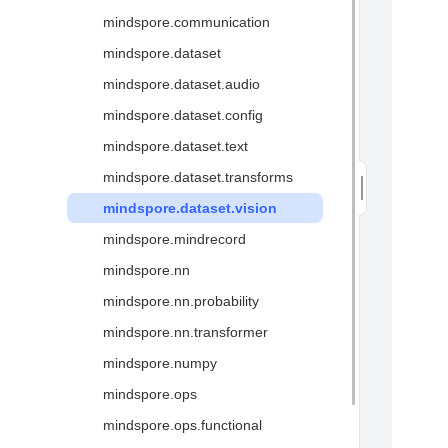
中间表达MindIR
mindspore.communication
高性能数据处理引擎
mindspore.dataset
图算融合加速引擎
mindspore.dataset.audio
二阶优化
mindspore.dataset.config
可视化调试调优↗
mindspore.dataset.text
安全可信↗
mindspore.dataset.transforms
术语
mindspore.dataset.vision
mindspore.mindrecord
mindspore.nn
mindspore.nn.probability
mindspore.nn.transformer
mindspore.numpy
mindspore.ops
mindspore.ops.functional