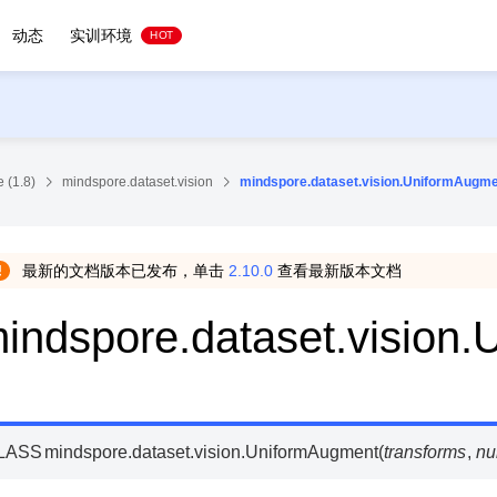
动态
实训环境
HOT
 (1.8)
mindspore.dataset.vision
mindspore.dataset.vision.UniformAugm
最新的文档版本已发布，单击
2.10.0
查看最新版本文档
indspore.dataset.vision
LASS
mindspore.dataset.vision.
UniformAugment
(
transforms
,
nu