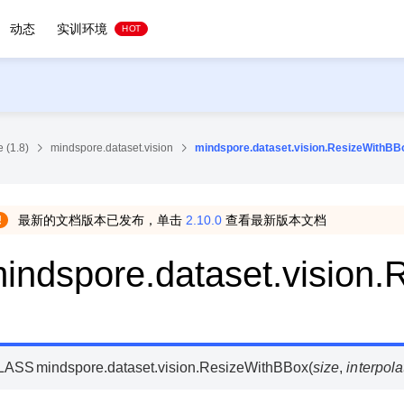
动态
实训环境
HOT
 (1.8)
mindspore.dataset.vision
mindspore.dataset.vision.ResizeWithBB
最新的文档版本已发布，单击
2.10.0
查看最新版本文档
indspore.dataset.vision
LASS
mindspore.dataset.vision.
ResizeWithBBox
(
size
,
interpola