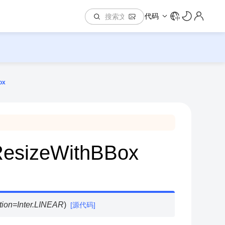
代码
中
ox
.ResizeWithBBox
tion
=
Inter.LINEAR
)
[源代码]