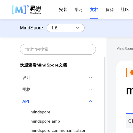
安装
学习
文档
资源
社区
MindSpore
MindSpore
欢迎查看MindSpore文档
设计
m
全场景统一
规格
函数式微分编程
基准性能
API
动静态图结合
网络支持
mindspore
异构并行训练
算子支持
C
mindspore.amp
分布式并行
语法支持
mindspore.common.initializer