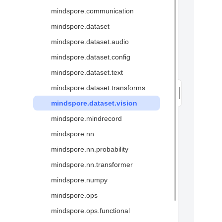
中间表达MindIR
mindspore.communication
高性能数据处理引擎
mindspore.dataset
图算融合加速引擎
mindspore.dataset.audio
二阶优化
mindspore.dataset.config
可视化调试调优↗
mindspore.dataset.text
安全可信↗
mindspore.dataset.transforms
术语
mindspore.dataset.vision
mindspore.mindrecord
mindspore.nn
mindspore.nn.probability
mindspore.nn.transformer
mindspore.numpy
mindspore.ops
mindspore.ops.functional