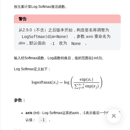
按元素计算Log Softmax激活函数。
警告
从2.9.0（不含）之后版本开始，构造签名将调整为
，参数
axis
重命名为
LogSoftmax(dim=None)
dim
，默认值由
改为
。
-1
None
输入经Softmax函数、Log函数转换后，值的范围在[-inf,0)。
Log Softmax定义如下：
logsoftmax
(
x
i
)
=
log
(
exp
(
x
i
)
∑
j
=
0
n
−
1
exp
(
x
j
)
)
参数：
axis
(int) - Log Softmax运算的axis，-1表示最后一个维度。默
-1
认值：
。