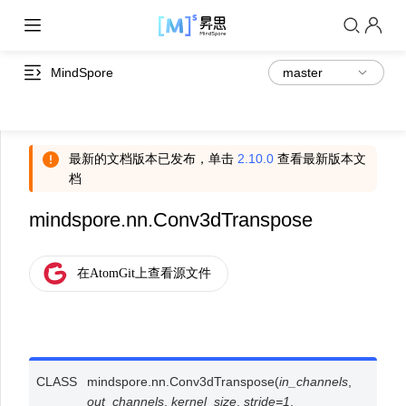
MindSpore
最新的文档版本已发布，单击
2.10.0
查看最新版本文
档
mindspore.nn.Conv3dTranspose
CLASS
mindspore.nn.
Conv3dTranspose
(
in_channels
,
out_channels
,
kernel_size
,
stride
=
1
,