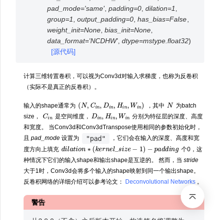
pad_mode
=
'same'
,
padding
=
0
,
dilation
=
1
,
group
=
1
,
output_padding
=
0
,
has_bias
=
False
,
weight_init
=
None
,
bias_init
=
None
,
data_format
=
'NCDHW'
,
dtype
=
mstype.float32
)
[源代码]
计算三维转置卷积，可以视为Conv3d对输入求梯度，也称为反卷积
（实际不是真正的反卷积）。
(
N
,
C
i
n
,
D
i
n
,
H
i
n
,
W
i
n
)
N
输入的shape通常为
，其中
为batch
C
n
i
D
i
n
,
H
i
n
,
W
i
n
size，
是空间维度，
分别为特征层的深度、高度
和宽度。 当Conv3d和Conv3dTranspose使用相同的参数初始化时，
"pad"
且
pad_mode
设置为
，它们会在输入的深度、高度和宽
d
i
l
a
t
i
o
n
∗
(
k
e
r
n
e
l
_
s
i
z
e
−
1
)
−
p
a
d
d
i
n
g
度方向上填充
个0，这
种情况下它们的输入shape和输出shape是互逆的。 然而，当
stride
大于1时，Conv3d会将多个输入的shape映射到同一个输出shape。
反卷积网络的详细介绍可以参考论文：
Deconvolutional Networks
。
警告