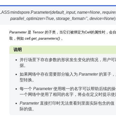
LASS
mindspore.
Parameter
(
default_input
,
name
=
None
,
require
parallel_optimizer
=
True
,
storage_format
=
''
,
device
=
None
)
Parameter
是
Tensor
的子类，当它们被绑定为Cell的属性时，会
取，例如
cell.get_parameters()
。
说明
并行场景下存在参数的形状发生变化的情况，用户可
据。
如果网络中存在需要部分输入为
Parameter
的算子，
型转换。
每一个
Parameter
使用唯一的名字可以帮助后续的操
一个网络中使用了相同的名字，将会在定义时提示使
Parameter
直接打印时无法查看到里面实际包含的值
际的值。