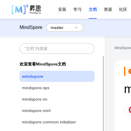
安装
学习
文档
资源
社区
MindSpore
MindSpore
欢迎查看MindSpore文档
mindspore
m
mindspore.ops
mindspore.nn
mindspore.mint
mindspore.common.initializer